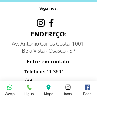
Siga-nos:
ENDEREÇO:
Av. Antonio Carlos Costa, 1001
Bela Vista - Osasco - SP
Entre em contato:
Telefone:
11 3691-
7321
Whatsapp
:
11 9.4380-
Wzap
Ligue
Maps
Insta
Face
8666