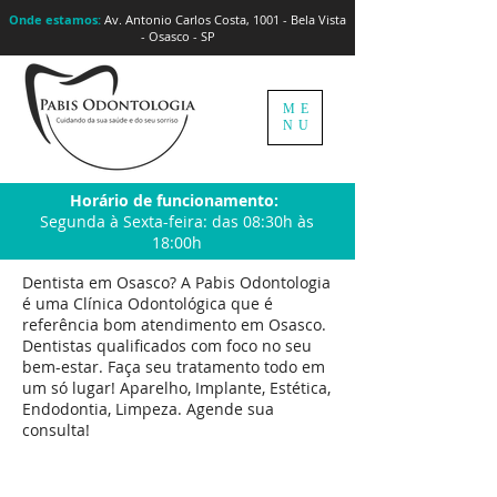
Onde estamos:
Av. Antonio Carlos Costa, 1001 - Bela Vista
- Osasco - SP
ME
NU
Horário de funcionamento:
Segunda à Sexta-feira: das 08:30h às
18:00h
Dentista em Osasco? A Pabis Odontologia
é uma Clínica Odontológica que é
referência bom atendimento em Osasco.
Dentistas qualificados com foco no seu
bem-estar. Faça seu tratamento todo em
um só lugar! Aparelho, Implante, Estética,
Endodontia, Limpeza. Agende sua
consulta!