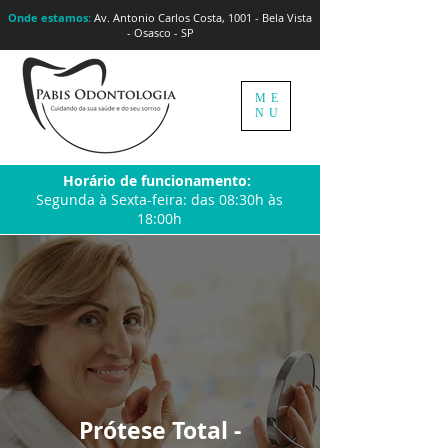
Onde estamos:
Av. Antonio Carlos Costa, 1001 - Bela Vista
- Osasco - SP
ME
NU
Horário de funcionamento:
Segunda à Sexta-feira: das 08:30h às
18:00h
Prótese Total -